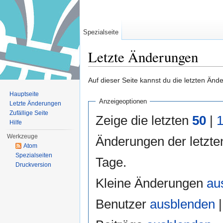
Spezialseite
Letzte Änderungen
Wechseln zu:
Navigation
,
Suche
Auf dieser Seite kannst du die letzten Än
Hauptseite
Anzeigeoptionen
Letzte Änderungen
Zufällige Seite
Zeige die letzten
50
|
Hilfe
Werkzeuge
Änderungen der letzt
Atom
Spezialseiten
Tage.
Druckversion
Kleine Änderungen
au
Benutzer
ausblenden