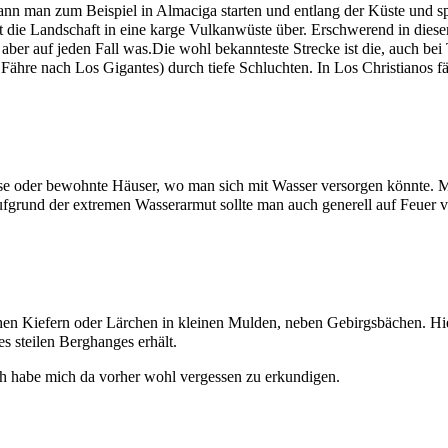
nn man zum Beispiel in Almaciga starten und entlang der Küste und sp
 die Landschaft in eine karge Vulkanwüste über. Erschwerend in diesem 
ber auf jeden Fall was.Die wohl bekannteste Strecke ist die, auch bei 
Fähre nach Los Gigantes) durch tiefe Schluchten. In Los Christianos 
sse oder bewohnte Häuser, wo man sich mit Wasser versorgen könnte. 
ufgrund der extremen Wasserarmut sollte man auch generell auf Feuer v
hen Kiefern oder Lärchen in kleinen Mulden, neben Gebirgsbächen. Hie
s steilen Berghanges erhält.
Ich habe mich da vorher wohl vergessen zu erkundigen.