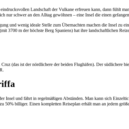
er eindrucksvollen Landschaft der Vulkane erfreuen kann, dann fühlt ma
h nur schwer an den Alltag gewöhnen – eine Insel die einen gefangen 
sorgung und wenig ideale Stelle zum Übernachten machen die Insel zu ein
it 3700 m der höchste Berg Spaniens) hat ihre landschaftlichen Reize
 Cruz (das ist der nördlichere der beiden Flughäfen). Der südlichere 
UR.
iffa
e der Insel und fährt in regelmäßigen Abständen. Man kann sich Einzelt
 zu 50% billiger. Einen kompletten Reiseplan erhält man an jedem grö