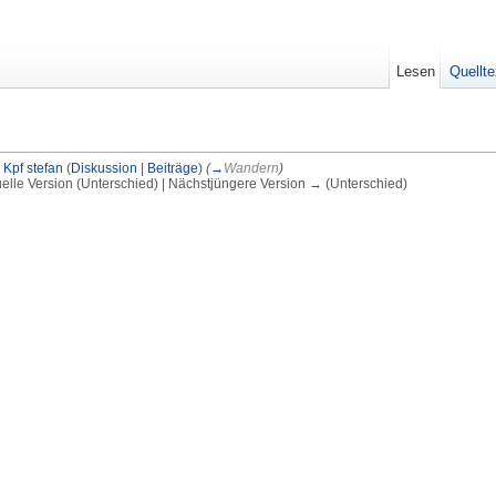
Lesen
Quellte
n
Kpf stefan
(
Diskussion
|
Beiträge
)
(
→
Wandern
)
uelle Version (Unterschied) | Nächstjüngere Version → (Unterschied)