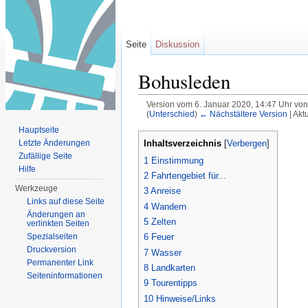
Seite
Diskussion
Bohusleden
Version vom 6. Januar 2020, 14:47 Uhr vo
(
Unterschied
)
← Nächstältere Version
| Akt
Wechseln zu:
Navigation
,
Suche
Hauptseite
Inhaltsverzeichnis
Letzte Änderungen
[
Verbergen
]
Zufällige Seite
1
Einstimmung
Hilfe
2
Fahrtengebiet für...
Werkzeuge
3
Anreise
Links auf diese Seite
4
Wandern
Änderungen an
5
Zelten
verlinkten Seiten
Spezialseiten
6
Feuer
Druckversion
7
Wasser
Permanenter Link
8
Landkarten
Seiten­informationen
9
Tourentipps
10
Hinweise/Links