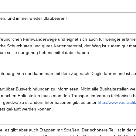
een, und immer wieder Blaubeeren!
sfreundlichen Fernwanderwege und eignet sich auch für weniger erfah
che Schutzhütten und gutes Kartenmaterial, der Weg ist zudem gut mark
an sollte nur genug Lebensmittel dabei haben.
teborg. Von dort kann man mit dem Zug nach Dingle fahren und ist s
art über Busverbindungen zu informieren. Nicht alle Bushaltestellen we
 machen Haltestellen muss man den Transport im Voraus telefonisch be
 Nirgendwo zu stranden. Informationen gibt es unter
http://www.vasttrafik
ets gekauft werden können.
es gibt aber auch Etappen mit Straßen. Der schönere Teil ist in der nö