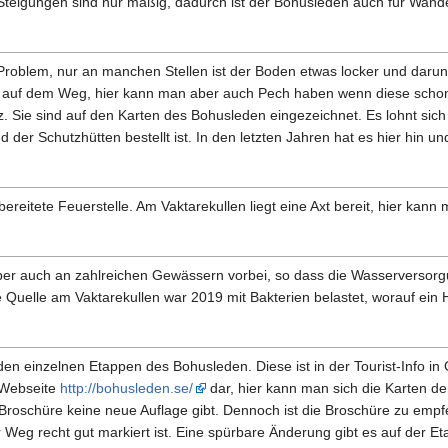
 Steigungen sind nur mäßig, dadurch ist der Bohusleden auch für Wande
n Problem, nur an manchen Stellen ist der Boden etwas locker und daru
ten auf dem Weg, hier kann man aber auch Pech haben wenn diese schon 
. Sie sind auf den Karten des Bohusleden eingezeichnet. Es lohnt sich 
 der Schutzhütten bestellt ist. In den letzten Jahren hat es hier hin
ereitete Feuerstelle. Am Vaktarekullen liegt eine Axt bereit, hier ka
ber auch an zahlreichen Gewässern vorbei, so dass die Wasserversorgun
ie Quelle am Vaktarekullen war 2019 mit Bakterien belastet, worauf ein 
den einzelnen Etappen des Bohusleden. Diese ist in der Tourist-Info in 
ie Webseite
http://bohusleden.se/
dar, hier kann man sich die Karten d
 Broschüre keine neue Auflage gibt. Dennoch ist die Broschüre zu empf
Weg recht gut markiert ist. Eine spürbare Änderung gibt es auf der E