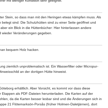
rer mit weniger Kondition sehr geeignet.
nter Stein, so dass man mit den Heringen etwas kämpfen muss. Als
belegt sind. Die Schutzhütten sind zu einer Seite geöffnet und
aber ein Blick in die Hüttenbücher: Hier hinterlassen andere
 und wieder Veränderungen gegeben.
nn man bequem Holz hacken.
g ziemlich unproblematisch ist. Ein Wasserfilter oder Micropur-
Hinweisschild an der dortigen Hütte hinweist.
Göteborg erhältlich. Aber Vorsicht, es kommt vor dass diese
er Etappen als PDF-Dateien herunterladen. Die Karten auf der
ehlen, da die Karten besser lesbar sind und die Änderungen sich in
tappe 21 Flötemarksön-Porsås (früher Holmen-Daletjärnen), dort