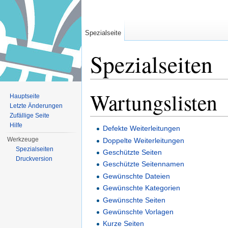
Spezialseite
Spezialseiten
Wechseln zu:
Navigation
,
Suche
Wartungslisten
Hauptseite
Letzte Änderungen
Zufällige Seite
Hilfe
Defekte Weiterleitungen
Werkzeuge
Doppelte Weiterleitungen
Spezialseiten
Geschützte Seiten
Druckversion
Geschützte Seitennamen
Gewünschte Dateien
Gewünschte Kategorien
Gewünschte Seiten
Gewünschte Vorlagen
Kurze Seiten