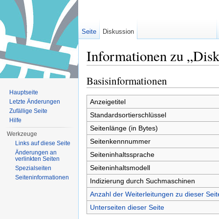
Seite
Diskussion
Informationen zu „Disk
Wechseln zu:
Navigation
,
Suche
Basisinformationen
Hauptseite
Anzeigetitel
Letzte Änderungen
Zufällige Seite
Standardsortierschlüssel
Hilfe
Seitenlänge (in Bytes)
Werkzeuge
Seitenkennnummer
Links auf diese Seite
Änderungen an
Seiteninhaltssprache
verlinkten Seiten
Seiteninhaltsmodell
Spezialseiten
Seiten­informationen
Indizierung durch Suchmaschinen
Anzahl der Weiterleitungen zu dieser Seit
Unterseiten dieser Seite