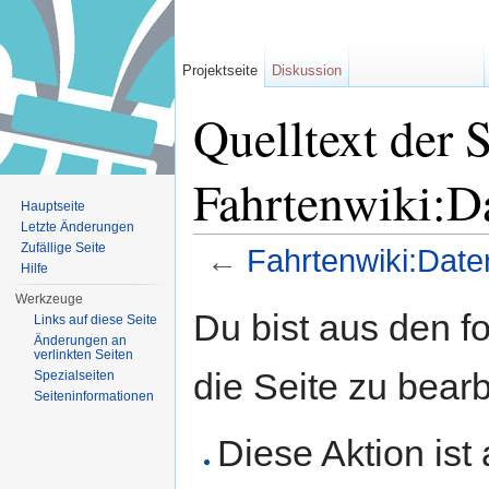
Projektseite
Diskussion
Quelltext der S
Fahrtenwiki:D
Hauptseite
Letzte Änderungen
Zufällige Seite
←
Fahrtenwiki:Date
Hilfe
Wechseln zu:
Navigation
,
Suche
Werkzeuge
Du bist aus den f
Links auf diese Seite
Änderungen an
verlinkten Seiten
die Seite zu bearb
Spezialseiten
Seiten­informationen
Diese Aktion ist