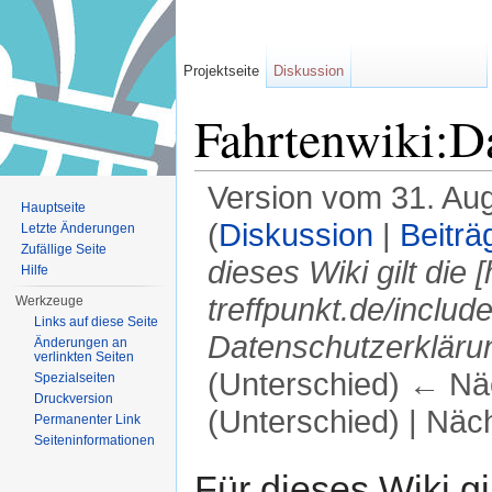
Projektseite
Diskussion
Fahrtenwiki:D
Version vom 31. Au
Hauptseite
(
Diskussion
|
Beiträ
Letzte Änderungen
Zufällige Seite
dieses Wiki gilt die 
Hilfe
treffpunkt.de/inclu
Werkzeuge
Links auf diese Seite
Datenschutzerklärun
Änderungen an
verlinkten Seiten
(Unterschied) ← Näc
Spezialseiten
Druckversion
(Unterschied) | Näc
Permanenter Link
Seiten­informationen
Wechseln zu:
Navigation
,
Suche
Für dieses Wiki gi