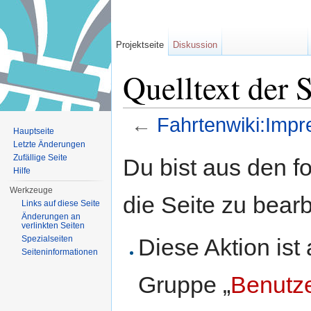
Projektseite
Diskussion
Quelltext der 
←
Fahrtenwiki:Imp
Hauptseite
Wechseln zu:
Navigation
,
Suche
Letzte Änderungen
Zufällige Seite
Du bist aus den f
Hilfe
Werkzeuge
die Seite zu bearb
Links auf diese Seite
Änderungen an
verlinkten Seiten
Diese Aktion ist
Spezialseiten
Seiten­informationen
Gruppe „
Benutz