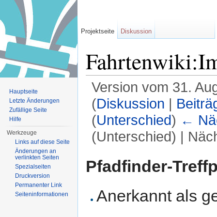
Projektseite
Diskussion
Fahrtenwiki:I
Version vom 31. Au
Hauptseite
(
Diskussion
|
Beiträ
Letzte Änderungen
Zufällige Seite
(
Unterschied
)
← Näc
Hilfe
(Unterschied) | Näc
Werkzeuge
Links auf diese Seite
Wechseln zu:
Navigation
,
Suche
Änderungen an
verlinkten Seiten
Pfadfinder-Treffp
Spezialseiten
Druckversion
Permanenter Link
Anerkannt als g
Seiten­informationen