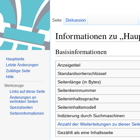
Seite
Diskussion
Informationen zu „Haup
Wechseln zu:
Navigation
,
Suche
Basisinformationen
Hauptseite
Anzeigetitel
Letzte Änderungen
Zufällige Seite
Standardsortierschlüssel
Hilfe
Seitenlänge (in Bytes)
Werkzeuge
Seitenkennnummer
Links auf diese Seite
Änderungen an
Seiteninhaltssprache
verlinkten Seiten
Seiteninhaltsmodell
Spezialseiten
Seiten­informationen
Indizierung durch Suchmaschinen
Anzahl der Weiterleitungen zu dieser Seit
Gezählt als eine Inhaltsseite