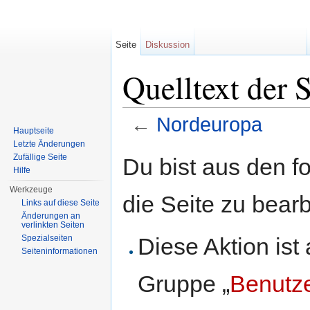
Seite
Diskussion
Quelltext der 
←
Nordeuropa
Hauptseite
Wechseln zu:
Navigation
,
Suche
Letzte Änderungen
Zufällige Seite
Du bist aus den f
Hilfe
Werkzeuge
die Seite zu bearb
Links auf diese Seite
Änderungen an
verlinkten Seiten
Diese Aktion ist
Spezialseiten
Seiten­informationen
Gruppe „
Benutz