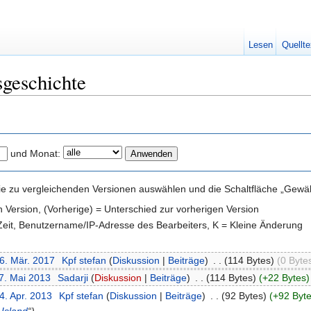
Lesen
Quellte
sgeschichte
und Monat:
e zu vergleichenden Versionen auswählen und die Schaltfläche „Gewähl
en Version, (Vorherige) = Unterschied zur vorherigen Version
 Zeit, Benutzername/IP-Adresse des Bearbeiters, K = Kleine Änderung
16. Mär. 2017
‎
Kpf stefan
(
Diskussion
|
Beiträge
)
‎
. .
(114 Bytes)
(0 Byte
17. Mai 2013
‎
Sadarji
(
Diskussion
|
Beiträge
)
‎
. .
(114 Bytes)
(+22 Bytes)
4. Apr. 2013
‎
Kpf stefan
(
Diskussion
|
Beiträge
)
‎
. .
(92 Bytes)
(+92 Byte
*
Island
“)