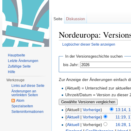
Seite
Diskussion
Nordeuropa: Version
Logbücher dieser Seite anzeigen
Wechseln zu:
Navigation
,
Suche
Hauptseite
In der Versionsgeschichte suchen
Letzte Änderungen
bis Jahr:
Zufällige Seite
Hilfe
Zur Anzeige der Änderungen einfach di
Werkzeuge
Links auf diese Seite
(Aktuell) = Unterschied zur aktuell
Änderungen an
Uhrzeit/Datum = Version zu dieser
verlinkten Seiten
Atom
Spezialseiten
(Aktuell |
Vorherige
)
13:14, 
Seiten­informationen
(
Aktuell
|
Vorherige
)
11:19, 
(
Aktuell
| Vorherige)
16:28, 1
Finnland
*
Großbritannien
*
Irland