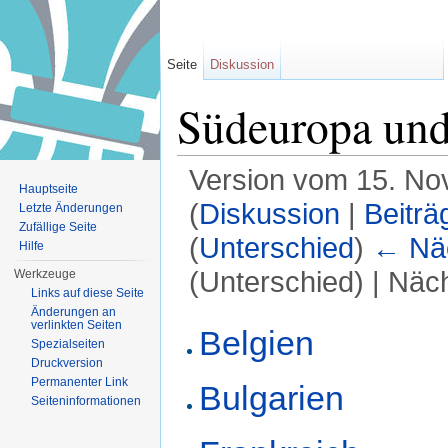
Seite
Diskussion
Südeuropa und
Version vom 15. No
Hauptseite
(
Diskussion
|
Beiträ
Letzte Änderungen
Zufällige Seite
(
Unterschied
)
← Näc
Hilfe
(Unterschied) | Näc
Werkzeuge
Links auf diese Seite
Wechseln zu:
Navigation
,
Suche
Änderungen an
verlinkten Seiten
Belgien
Spezialseiten
Druckversion
Permanenter Link
Bulgarien
Seiten­informationen