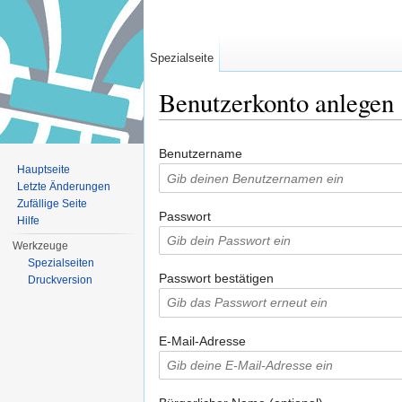
Spezialseite
Benutzerkonto anlegen
Wechseln zu:
Navigation
,
Suche
Benutzername
Hauptseite
Letzte Änderungen
Zufällige Seite
Passwort
Hilfe
Werkzeuge
Spezialseiten
Passwort bestätigen
Druckversion
E-Mail-Adresse