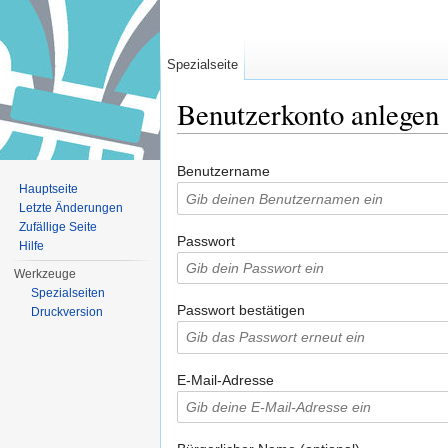
Spezialseite
Benutzerkonto anlegen
Wechseln zu:
Navigation
,
Suche
Benutzername
Hauptseite
Letzte Änderungen
Zufällige Seite
Passwort
Hilfe
Werkzeuge
Spezialseiten
Passwort bestätigen
Druckversion
E-Mail-Adresse