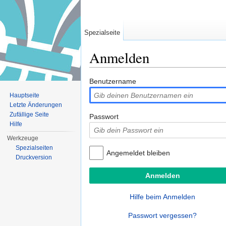
Spezialseite
Anmelden
Wechseln zu:
Navigation
,
Suche
Benutzername
Hauptseite
Letzte Änderungen
Zufällige Seite
Passwort
Hilfe
Werkzeuge
Spezialseiten
Angemeldet bleiben
Druckversion
Hilfe beim Anmelden
Passwort vergessen?