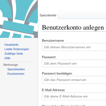
Spezialseite
Benutzerkonto anlegen
Wechseln zu:
Navigation
,
Suche
Benutzername
Hauptseite
Letzte Änderungen
Zufällige Seite
Passwort
Hilfe
Werkzeuge
Spezialseiten
Passwort bestätigen
Druckversion
E-Mail-Adresse