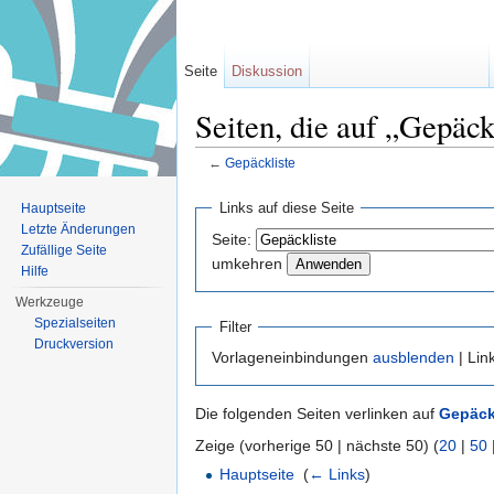
Seite
Diskussion
Seiten, die auf „Gepäck
←
Gepäckliste
Wechseln zu:
Navigation
,
Suche
Links auf diese Seite
Hauptseite
Letzte Änderungen
Seite:
Zufällige Seite
umkehren
Hilfe
Werkzeuge
Spezialseiten
Filter
Druckversion
Vorlageneinbindungen
ausblenden
| Lin
Die folgenden Seiten verlinken auf
Gepäck
Zeige (vorherige 50 | nächste 50) (
20
|
50
Hauptseite
‎
(
← Links
)