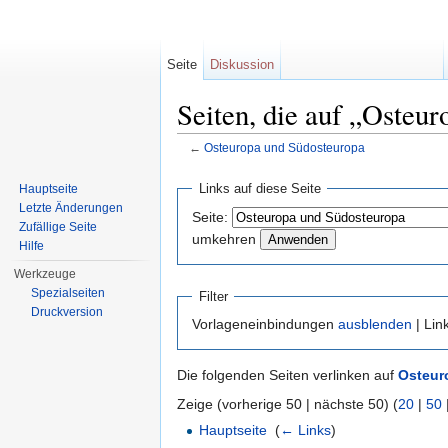
Seite
Diskussion
Seiten, die auf „Osteu
←
Osteuropa und Südosteuropa
Wechseln zu:
Navigation
,
Suche
Links auf diese Seite
Hauptseite
Letzte Änderungen
Seite:
Zufällige Seite
umkehren
Hilfe
Werkzeuge
Spezialseiten
Filter
Druckversion
Vorlageneinbindungen
ausblenden
| Lin
Die folgenden Seiten verlinken auf
Osteur
Zeige (vorherige 50 | nächste 50) (
20
|
50
Hauptseite
‎
(
← Links
)