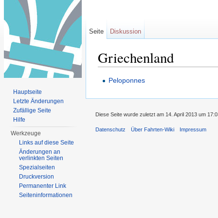
Seite
Diskussion
Griechenland
Wechseln zu:
Navigation
,
Suche
Peloponnes
Hauptseite
Letzte Änderungen
Zufällige Seite
Diese Seite wurde zuletzt am 14. April 2013 um 17:
Hilfe
Datenschutz
Über Fahrten-Wiki
Impressum
Werkzeuge
Links auf diese Seite
Änderungen an
verlinkten Seiten
Spezialseiten
Druckversion
Permanenter Link
Seiten­informationen