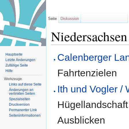
Seite
Diskussion
Niedersachsen
Wechseln zu:
Navigation
,
Suche
Calenberger La
Hauptseite
Letzte Änderungen
Zufällige Seite
Fahrtenzielen
Hilfe
Werkzeuge
Links auf diese Seite
Ith und Vogler /
Änderungen an
verlinkten Seiten
Spezialseiten
Hügellandschaft
Druckversion
Permanenter Link
Seiten­informationen
Ausblicken