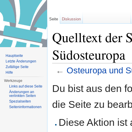
Seite
Diskussion
Quelltext der 
Südosteuropa
Hauptseite
Letzte Änderungen
Zufällige Seite
←
Osteuropa und S
Hilfe
Wechseln zu:
Navigation
,
Suche
Werkzeuge
Du bist aus den f
Links auf diese Seite
Änderungen an
verlinkten Seiten
die Seite zu bearb
Spezialseiten
Seiten­informationen
Diese Aktion ist