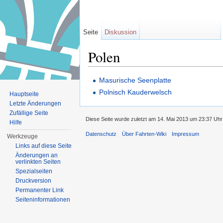
Seite
Diskussion
Polen
Wechseln zu:
Navigation
,
Suche
Masurische Seenplatte
Polnisch Kauderwelsch
Hauptseite
Letzte Änderungen
Zufällige Seite
Diese Seite wurde zuletzt am 14. Mai 2013 um 23:37 Uhr
Hilfe
Datenschutz
Über Fahrten-Wiki
Impressum
Werkzeuge
Links auf diese Seite
Änderungen an
verlinkten Seiten
Spezialseiten
Druckversion
Permanenter Link
Seiten­informationen