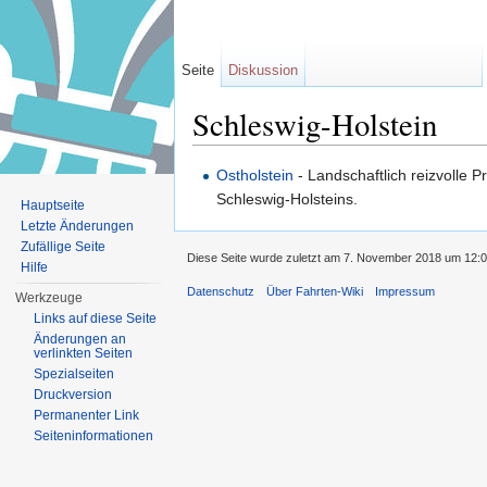
Seite
Diskussion
Schleswig-Holstein
Wechseln zu:
Navigation
,
Suche
Ostholstein
- Landschaftlich reizvolle P
Schleswig-Holsteins.
Hauptseite
Letzte Änderungen
Zufällige Seite
Diese Seite wurde zuletzt am 7. November 2018 um 12:0
Hilfe
Datenschutz
Über Fahrten-Wiki
Impressum
Werkzeuge
Links auf diese Seite
Änderungen an
verlinkten Seiten
Spezialseiten
Druckversion
Permanenter Link
Seiten­informationen